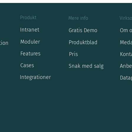
Produkt
Mere info
Virks
Intranet
Gratis Demo
Om o
Moduler
Produktblad
Meda
tion
Features
Pris
Kont
Cases
Snak med salg
Anbe
Integrationer
Datap