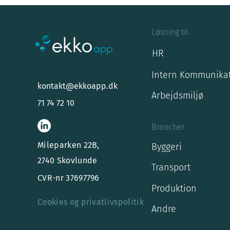
Løsning til
HR
Intern Kommunika
kontakt@ekkoapp.dk
Arbejdsmiljø
71 74 72 10
Brancher
Mileparken 22B,
Byggeri
2740 Skovlunde
Transport
CVR-nr 37697796
Produktion
Cookies og privatlivspolitik
Andre