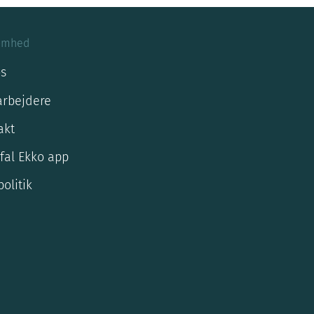
omhed
s
rbejdere
akt
fal Ekko app
olitik