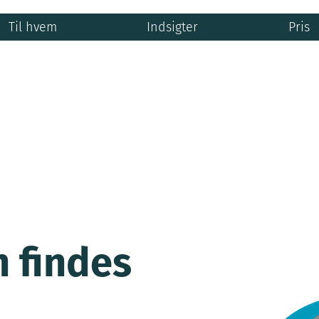
Til hvem
Indsigter
Pris
n findes