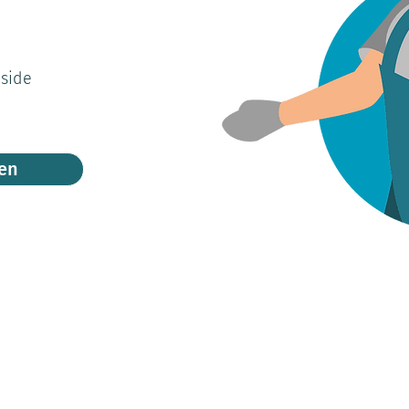
 side
den