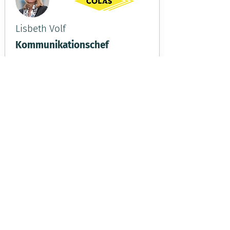
Lisbeth Volf
Kommunikationschef
“Det tidligere intranet blev ikke
brugt af vores timelønnede. Idag
ville der ske et ramaskrig hvis vi
lukkede Ekko app."
Læs mere
Mette Kudsk