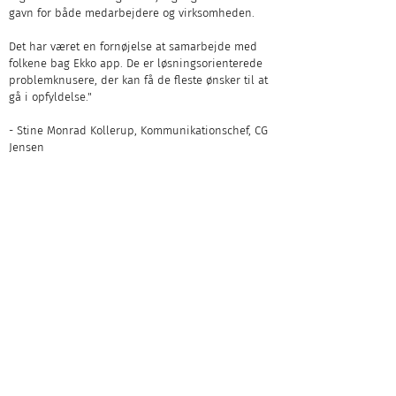
gavn for både medarbejdere og virksomheden. 
Det har været en fornøjelse at samarbejde med 
folkene bag Ekko app. De er løsningsorienterede 
problemknusere, der kan få de fleste ønsker til at 
gå i opfyldelse."
- Stine Monrad Kollerup, Kommunikationschef, CG 
Jensen
Matcher det jeres situation?
Hent Ekko apps produktblad
​Se om der er et match for netop jeres
behov og situation. Læs om vores +50
moduler og features og mange
integrationer.
Download