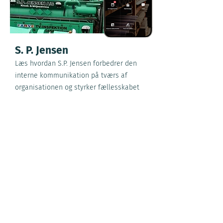
S. P. Jensen
Læs hvordan S.P. Jensen forbedrer den
interne kommunikation på tværs af
organisationen og styrker fællesskabet
Klar til at prøve det?
For at give dig en mulighed for at teste
en medarbejderapp af internt kan du og
dit team få opsæt en tilpasset demo
app. Prøv den af så lang tid i har lyst