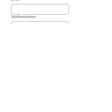
Telefonnummer
Send info
Vil du igang? Har du Ekko app og vil
gerne i kontakt med en af vores
partnere? Udfyld formularen
–
så sikrer vi at din henvendelse
lander det rigtige sted, og at
partneren er klar til dig.