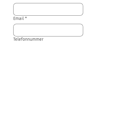
Email
*
Telefonnummer
Send info
Vil du igang? Har du Ekko app og vil
gerne i kontakt med en af vores
partnere? Udfyld formularen
–
så sikrer vi at din henvendelse
lander det rigtige sted, og at
partneren er klar til dig.