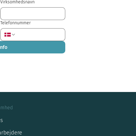
Virksomhedsnavn
Telefonnummer
info
omhed
s
rbejdere