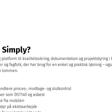
 Simply?
latform til kvalitetssikring, dokumentation og projektstyring i
er og fagfolk, der har brug for en enkel og praktisk løsning – o
 i lommen.
ndtere proces-, modtage- og slutkontrol
aer som DS1140 og asbest
te fra mobilen
styr på ekstraarbejde