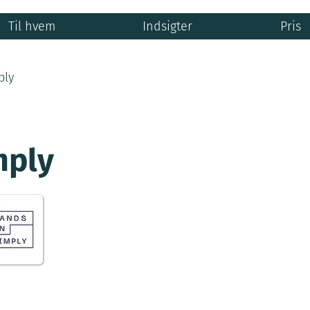
Til hvem
Indsigter
Pris
ply
mply