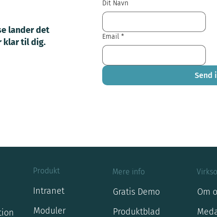
Dit Navn
se lander det
Email
*
klar til dig.
Send 
Produkt
Mere info
Virks
Intranet
Gratis Demo
Om o
Moduler
Produktblad
Meda
tion