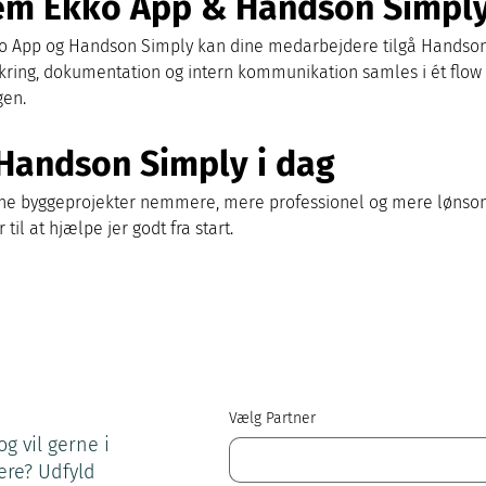
lem Ekko App & Handson Simpl
 App og Handson Simply kan dine medarbejdere tilgå Handson S
sikring, dokumentation og intern kommunikation samles i ét flow
gen.
Handson Simply i dag
ine byggeprojekter nemmere, mere professionel og mere lønsom
til at hjælpe jer godt fra start.
Vælg Partner
g vil gerne i
ere? Udfyld