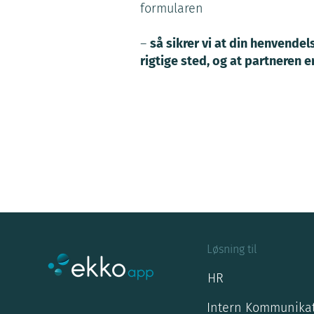
formularen
–
så sikrer vi at din henvendel
rigtige sted, og at partneren er 
Løsning til
HR
Intern Kommunika