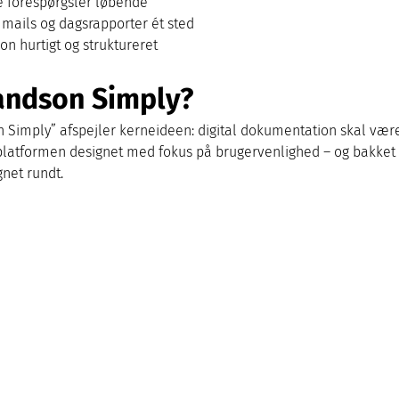
e forespørgsler løbende
mails og dagsrapporter ét sted
n hurtigt og struktureret
andson Simply?
n Simply” afspejler kerneideen: digital dokumentation skal være
 platformen designet med fokus på brugervenlighed – og bakket op
gnet rundt.