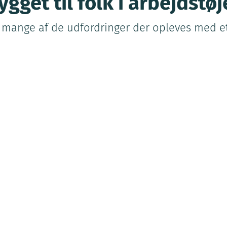
ygget til folk i arbejdstøj
ange af de udfordringer der opleves med et t