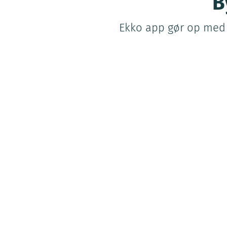
B
Ekko app gør op med m