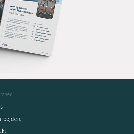
omhed
s
rbejdere
akt