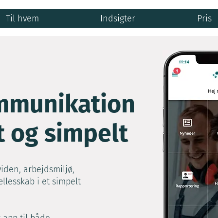
Til hvem
Indsigter
Pris
mmunikation
t og simpelt
iden, arbejdsmiljø,
llesskab i et simpelt