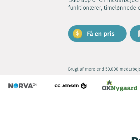
Ekko app er en medarbejder
funktionærer, timelønnede o
Få en pris
Brugt af mere end 50.000 medarbej