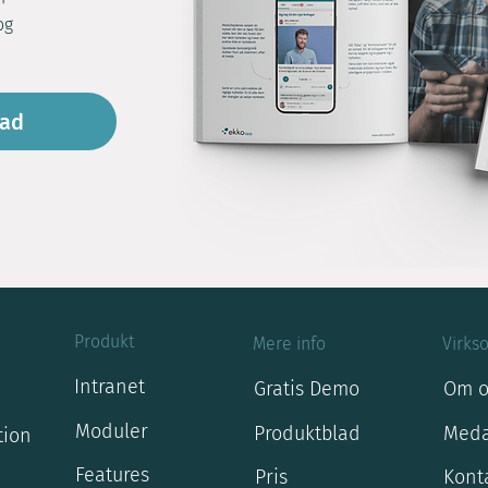
og
lad
Produkt
Mere info
Virks
Intranet
Gratis Demo
Om o
Moduler
Produktblad
Meda
tion
Features
Pris
Kont