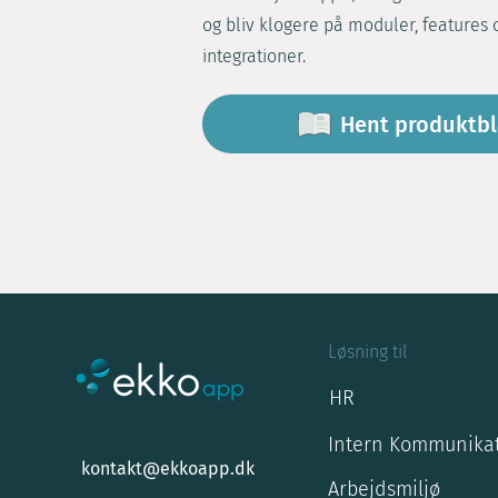
og bliv klogere på moduler, features 
integrationer.
Hent produktb
Løsning til
HR
Intern Kommunika
kontakt@ekkoapp.dk
Arbejdsmiljø